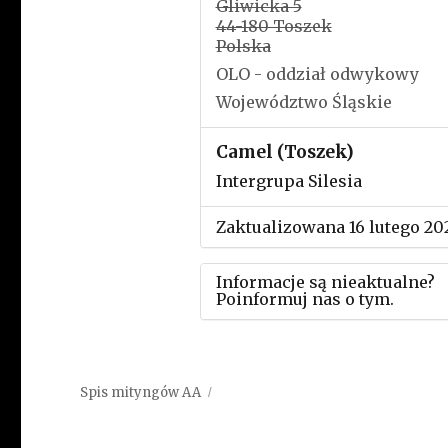
Gliwicka 5
44-180 Toszek
Polska
OLO - oddział odwykowy
Województwo Śląskie
Camel (Toszek)
Intergrupa Silesia
Zaktualizowana 16 lutego 20
Informacje są nieaktualne?
Poinformuj nas o tym.
Użyj tego formularza aby
przesłać informację o zmia
Spis mityngów AA
w powyższym mityngu.