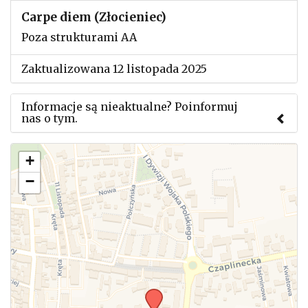
Carpe diem (Złocieniec)
Poza strukturami AA
Zaktualizowana 12 listopada 2025
Informacje są nieaktualne? Poinformuj
nas o tym.
Użyj tego formularza aby przesłać informację o
+
zmianach w powyższym mityngu.
−