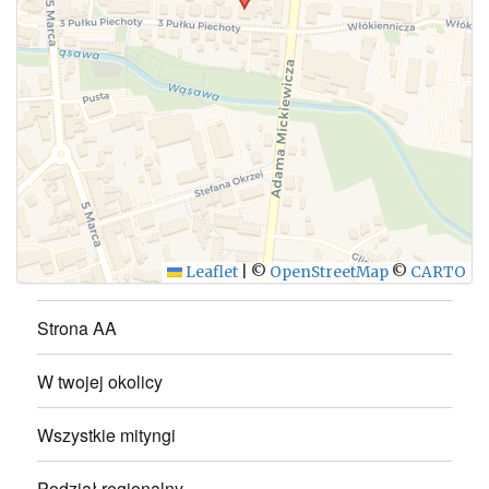
WYŚLIJ
Leaflet
|
©
OpenStreetMap
©
CARTO
Strona AA
W twojej okolicy
Wszystkie mityngi
Podział regionalny