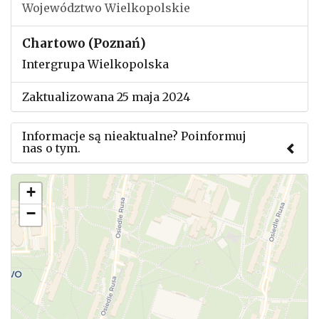
Województwo Wielkopolskie
Chartowo (Poznań)
Intergrupa Wielkopolska
Zaktualizowana 25 maja 2024
Informacje są nieaktualne? Poinformuj
nas o tym.
Użyj tego formularza aby przesłać informację o
+
zmianach w powyższym mityngu.
−