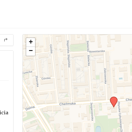
+
−
icia
.