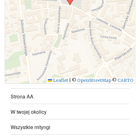
WYŚLIJ
Leaflet
|
©
OpenStreetMap
©
CARTO
Strona AA
W twojej okolicy
Wszystkie mityngi