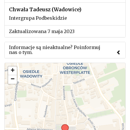
Chwała Tadeusz (Wadowice)
Intergrupa Podbeskidzie
Zaktualizowana 7 maja 2023
Informacje są nieaktualne? Poinformuj
nas o tym.
Użyj tego formularza aby przesłać informację o
+
zmianach w powyższym mityngu.
−