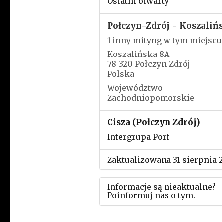
Ostatni otwarty
Połczyn-Zdrój - Koszaliń
1 inny mityng w tym miejscu
Koszalińska 8A
78-320 Połczyn-Zdrój
Polska
Województwo
Zachodniopomorskie
Cisza (Połczyn Zdrój)
Intergrupa Port
Zaktualizowana 31 sierpnia 
Informacje są nieaktualne?
Poinformuj nas o tym.
Użyj tego formularza aby