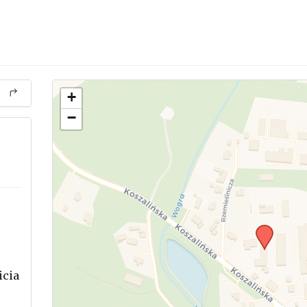
+
−
icia
.