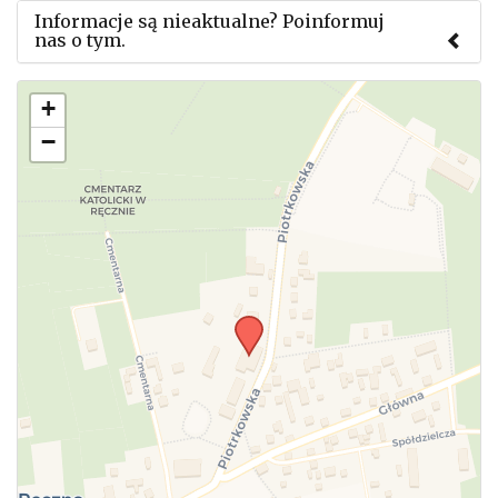
Informacje są nieaktualne? Poinformuj
nas o tym.
Użyj tego formularza aby przesłać informację o
+
zmianach w powyższym mityngu.
−