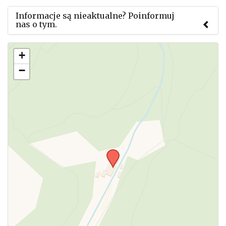
Informacje są nieaktualne? Poinformuj
nas o tym.
Użyj tego formularza aby przesłać informację o
+
zmianach w powyższym mityngu.
−