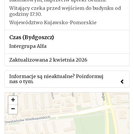
Witający czeka przed wejściem do budynku od
godziny 17:30.
Województwo Kujawsko-Pomorskie
Czas (Bydgoszcz)
Intergrupa Alfa
Zaktualizowana 2 kwietnia 2026
Informacje są nieaktualne? Poinformuj
nas o tym.
Użyj tego formularza aby przesłać informację o
+
zmianach w powyższym mityngu.
−