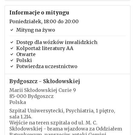
Informacje o mityngu
Poniedziałek, 18:00 do 20:00
Mityng na żywo
Dostęp dla wózków inwalidzkich
Kolportaż literatury AA
Otwarte
Polski
Potwierdza uczestnictwo
Bydgoszcz - Skłodowskiej
Marii Skłodowskiej Curie 9
85-000 Bydgoszcz
Polska
Szpital Uniwersytecki, Psychiatria, 1 piętro,
sala 1.214.
Wejście na teren szpitala od ul. M. C.
Skłodowskiej - brama wjazdowa za Oddziałem
Ratunkowym, naprzeciw apteki Gemini.