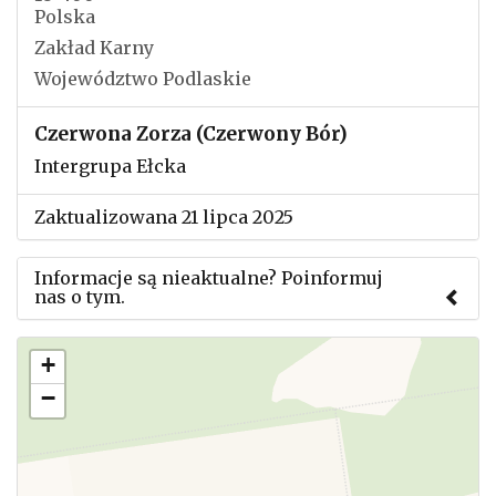
Polska
Zakład Karny
Województwo Podlaskie
Czerwona Zorza (Czerwony Bór)
Intergrupa Ełcka
Zaktualizowana 21 lipca 2025
Informacje są nieaktualne? Poinformuj
nas o tym.
Użyj tego formularza aby przesłać informację o
+
zmianach w powyższym mityngu.
−