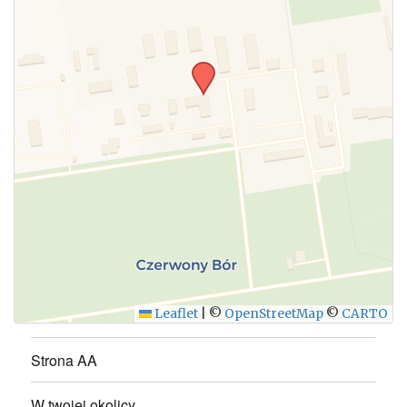
WYŚLIJ
Leaflet
|
©
OpenStreetMap
©
CARTO
Strona AA
W twojej okolicy