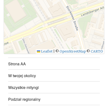
WYŚLIJ
Leaflet
|
©
OpenStreetMap
©
CARTO
Strona AA
W twojej okolicy
Wszystkie mityngi
Podział regionalny