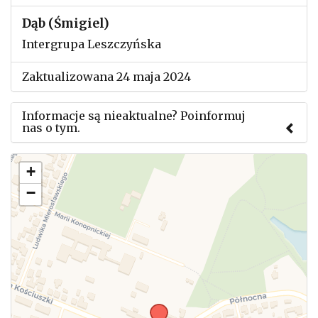
Dąb (Śmigiel)
Intergrupa Leszczyńska
Zaktualizowana 24 maja 2024
Informacje są nieaktualne? Poinformuj
nas o tym.
Użyj tego formularza aby przesłać informację o
+
zmianach w powyższym mityngu.
−