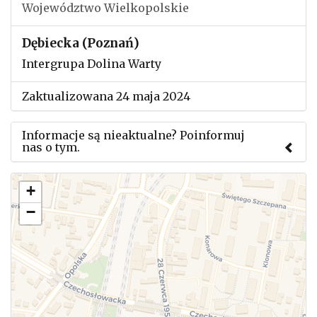
Województwo Wielkopolskie
Dębiecka (Poznań)
Intergrupa Dolina Warty
Zaktualizowana 24 maja 2024
Informacje są nieaktualne? Poinformuj
nas o tym.
Użyj tego formularza aby przesłać informację o
+
zmianach w powyższym mityngu.
−