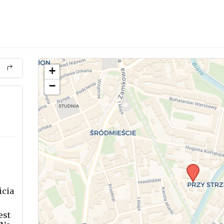
+
−
icia
.
est