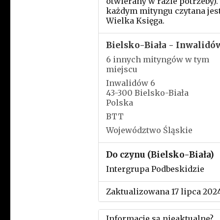
otwierany w razie potrzeby).
każdym mityngu czytana jes
Wielka Księga.
Bielsko-Biała - Inwalidó
6 innych mityngów w tym
miejscu
Inwalidów 6
43-300 Bielsko-Biała
Polska
BTT
Województwo Śląskie
Do czynu (Bielsko-Biała)
Intergrupa Podbeskidzie
Zaktualizowana 17 lipca 202
Informacje są nieaktualne?