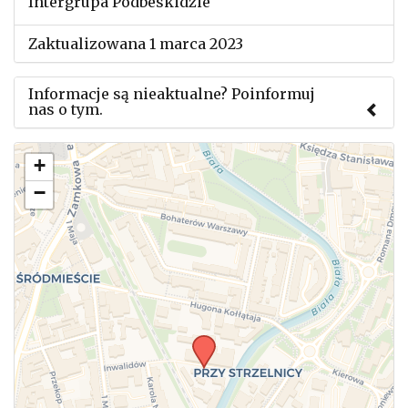
Intergrupa Podbeskidzie
Zaktualizowana 1 marca 2023
Informacje są nieaktualne? Poinformuj
nas o tym.
Użyj tego formularza aby przesłać informację o
+
zmianach w powyższym mityngu.
−