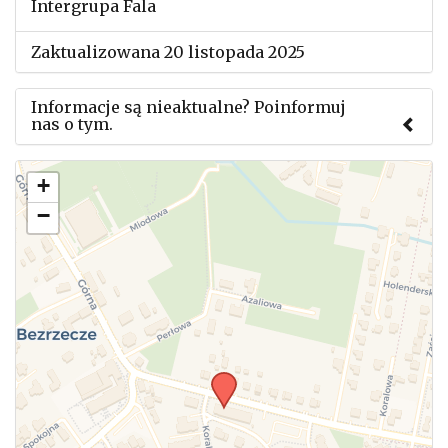
Intergrupa Fala
Zaktualizowana 20 listopada 2025
Informacje są nieaktualne? Poinformuj
nas o tym.
Użyj tego formularza aby przesłać informację o
+
zmianach w powyższym mityngu.
−