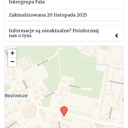
Intergrupa Fala
Zaktualizowana 20 listopada 2025
Informacje są nieaktualne? Poinformuj
nas o tym.
Użyj tego formularza aby przesłać informację o
+
zmianach w powyższym mityngu.
−