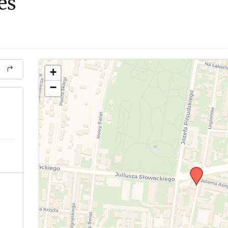
eś
+
−