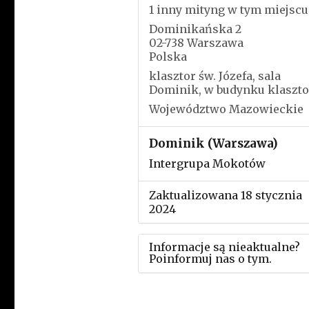
1 inny mityng w tym miejscu
Dominikańska 2
02-738 Warszawa
Polska
klasztor św. Józefa, sala
Dominik, w budynku klaszto
Województwo Mazowieckie
Dominik (Warszawa)
Intergrupa Mokotów
Zaktualizowana 18 stycznia
2024
Informacje są nieaktualne?
Poinformuj nas o tym.
Użyj tego formularza aby
przesłać informację o zmia