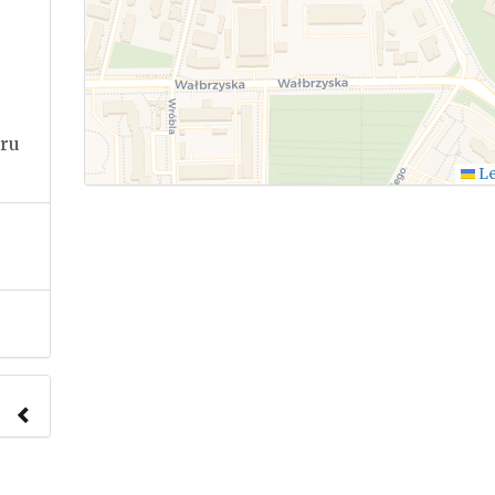
ru
Le
nach