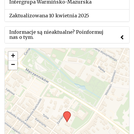
Intergrupa Warmińsko-Mazurska
Zaktualizowana 10 kwietnia 2025
Informacje są nieaktualne? Poinformuj
nas o tym.
Użyj tego formularza aby przesłać informację o
+
zmianach w powyższym mityngu.
−