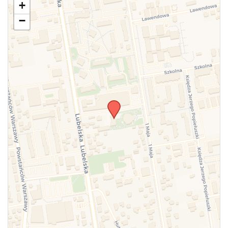
+
zmianach w powyższym mityngu.
−
WYŚLIJ