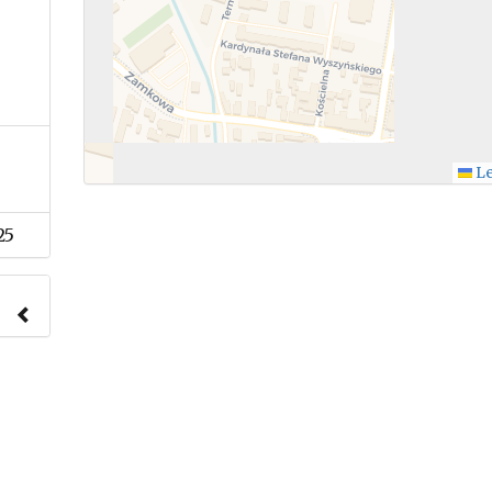
Le
25
nach