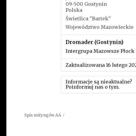
09-500 Gostynin
Polska
Świetlica "Bartek"
Województwo Mazowieckie
Dromader (Gostynin)
Intergrupa Mazowsze Płock
Zaktualizowana 16 lutego 20
Informacje są nieaktualne?
Poinformuj nas o tym.
Użyj tego formularza aby
przesłać informację o zmia
Spis mityngów AA
w powyższym mityngu.