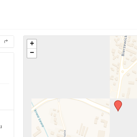
+
−
u