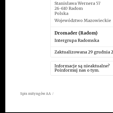
Stanisława Wernera 57
26-610 Radom
Polska
Województwo Mazowieckie
Dromader (Radom)
Intergrupa Radomska
Zaktualizowana 29 grudnia 
Informacje są nieaktualne?
Poinformuj nas o tym.
Użyj tego formularza aby
przesłać informację o zmia
Spis mityngów AA
w powyższym mityngu.