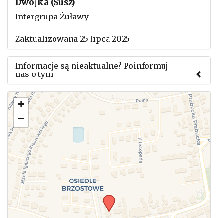
Dwójka (Susz)
Intergrupa Żuławy
Zaktualizowana 25 lipca 2025
Informacje są nieaktualne? Poinformuj
nas o tym.
Użyj tego formularza aby przesłać informację o
+
zmianach w powyższym mityngu.
−