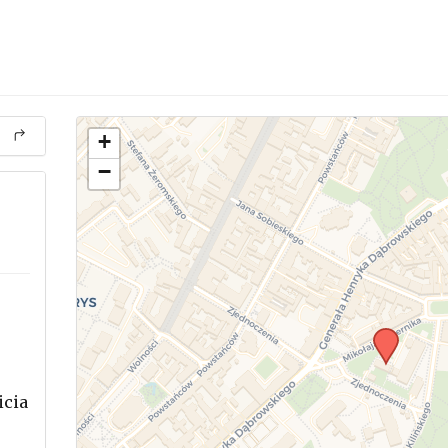
+
−
icia
.