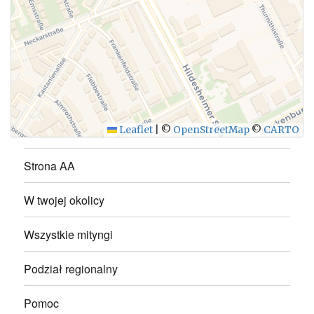
WYŚLIJ
Leaflet
|
©
OpenStreetMap
©
CARTO
Strona AA
W twojej okolicy
Wszystkie mityngi
Podział regionalny
Pomoc