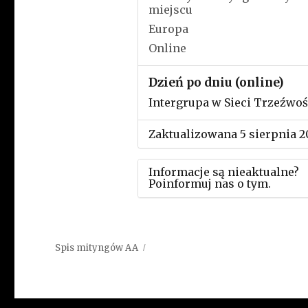
miejscu
Europa
Online
Dzień po dniu (online)
Intergrupa w Sieci Trzeźwoś
Zaktualizowana 5 sierpnia 2
Informacje są nieaktualne?
Poinformuj nas o tym.
Użyj tego formularza aby
przesłać informację o zmia
Spis mityngów AA
w powyższym mityngu.