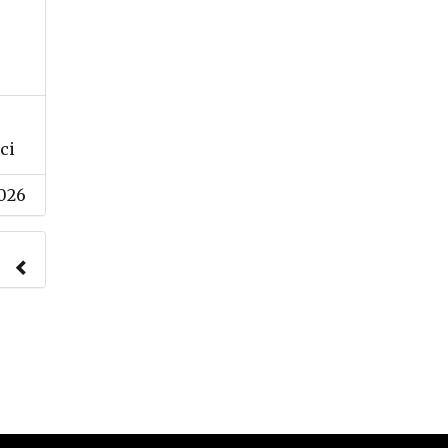
ci
026
nach