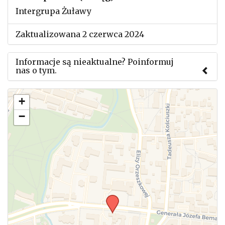
Intergrupa Żuławy
Zaktualizowana 2 czerwca 2024
Informacje są nieaktualne? Poinformuj
nas o tym.
Użyj tego formularza aby przesłać informację o
+
zmianach w powyższym mityngu.
−