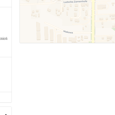
żnień