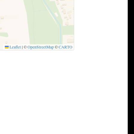
Leaflet
|
©
OpenStreetMap
©
CARTO