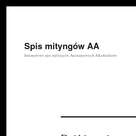
Spis mityngów AA
Internetowy spis mityngów Anonimowych Alkoholików