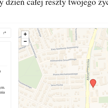
y dzień całej reszty twojego ży
+
−
h
ym.
nia