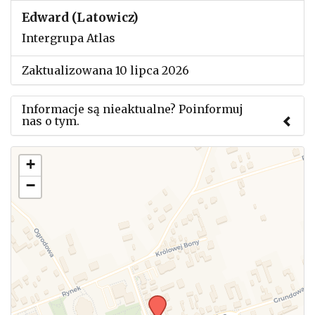
Edward (Latowicz)
Intergrupa Atlas
Zaktualizowana 10 lipca 2026
Informacje są nieaktualne? Poinformuj
nas o tym.
Użyj tego formularza aby przesłać informację o
+
zmianach w powyższym mityngu.
−