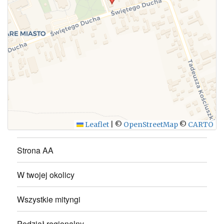
WYŚLIJ
Leaflet
|
©
OpenStreetMap
©
CARTO
Strona AA
W twojej okolicy
Wszystkie mityngi
Podział regionalny