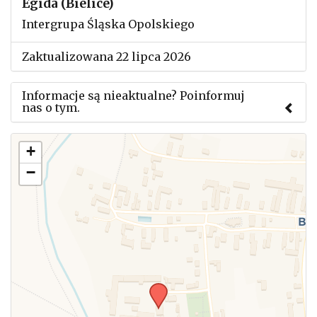
Egida (Bielice)
Intergrupa Śląska Opolskiego
Zaktualizowana 22 lipca 2026
Informacje są nieaktualne? Poinformuj
nas o tym.
Użyj tego formularza aby przesłać informację o
+
zmianach w powyższym mityngu.
−