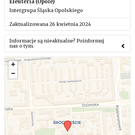
Eleuteria (Opole)
Intergrupa Śląska Opolskiego
Zaktualizowana 26 kwietnia 2024
Informacje są nieaktualne? Poinformuj
nas o tym.
Użyj tego formularza aby przesłać informację o
+
zmianach w powyższym mityngu.
−