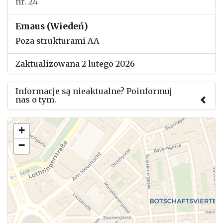
nr. 24
Emaus (Wiedeń)
Poza strukturami AA
Zaktualizowana 2 lutego 2026
Informacje są nieaktualne? Poinformuj
nas o tym.
Użyj tego formularza aby przesłać informację o
+
zmianach w powyższym mityngu.
−