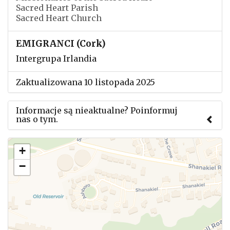
Sacred Heart Parish
Sacred Heart Church
EMIGRANCI (Cork)
Intergrupa Irlandia
Zaktualizowana 10 listopada 2025
Informacje są nieaktualne? Poinformuj
nas o tym.
Użyj tego formularza aby przesłać informację o
+
zmianach w powyższym mityngu.
−