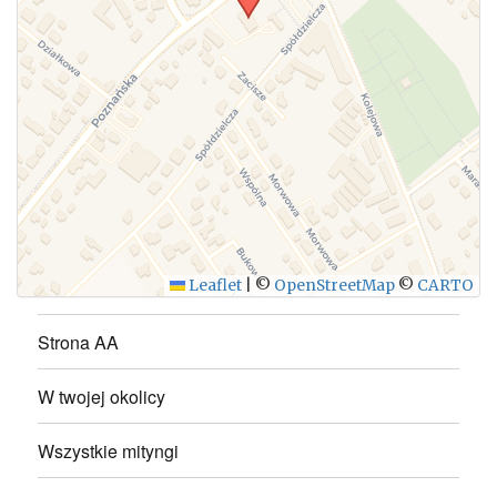
WYŚLIJ
Leaflet
|
©
OpenStreetMap
©
CARTO
Strona AA
W twojej okolicy
Wszystkie mityngi