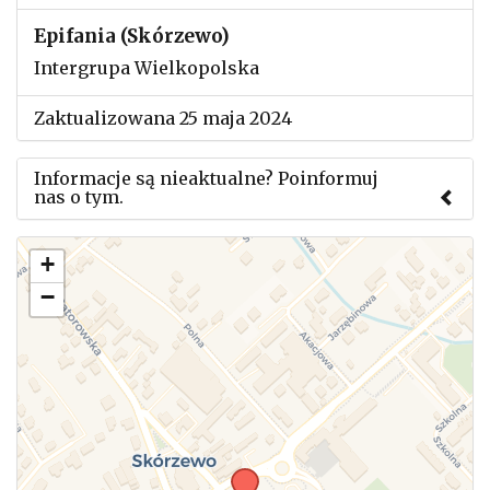
Epifania (Skórzewo)
Intergrupa Wielkopolska
Zaktualizowana 25 maja 2024
Informacje są nieaktualne? Poinformuj
nas o tym.
Użyj tego formularza aby przesłać informację o
+
zmianach w powyższym mityngu.
−