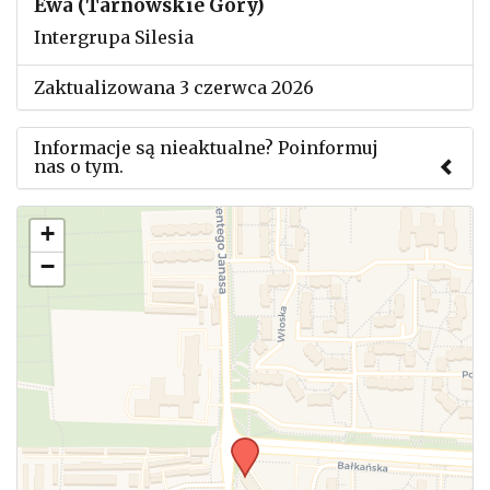
Ewa (Tarnowskie Góry)
Intergrupa Silesia
Zaktualizowana 3 czerwca 2026
Informacje są nieaktualne? Poinformuj
nas o tym.
Użyj tego formularza aby przesłać informację o
+
zmianach w powyższym mityngu.
−