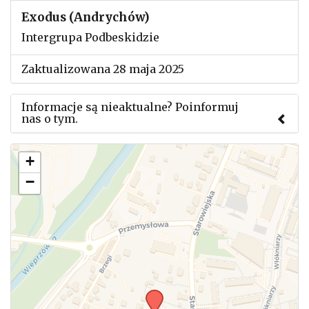
Exodus (Andrychów)
Intergrupa Podbeskidzie
Zaktualizowana 28 maja 2025
Informacje są nieaktualne? Poinformuj
nas o tym.
Użyj tego formularza aby przesłać informację o
+
zmianach w powyższym mityngu.
−