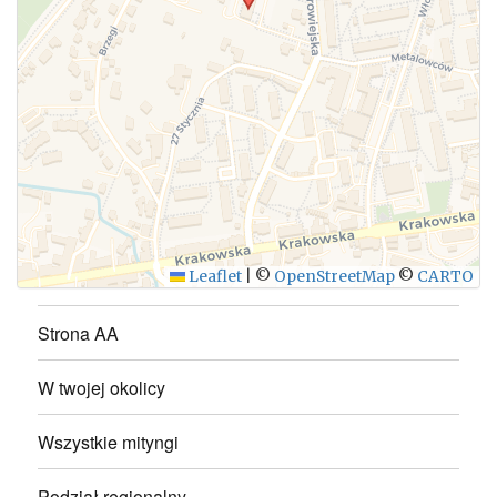
WYŚLIJ
Leaflet
|
©
OpenStreetMap
©
CARTO
Strona AA
W twojej okolicy
Wszystkie mityngi
Podział regionalny