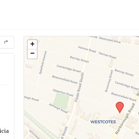
+
−
icia
.