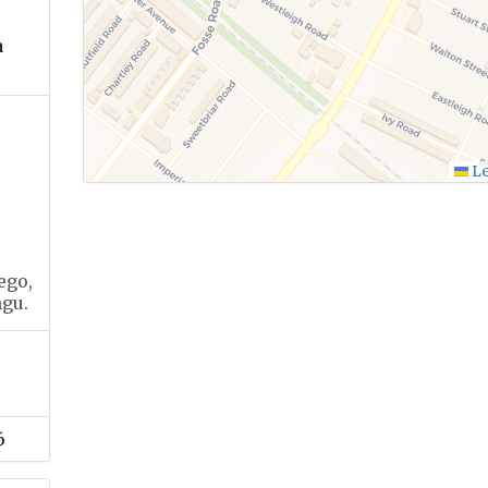
a
Le
ego,
ngu.
6