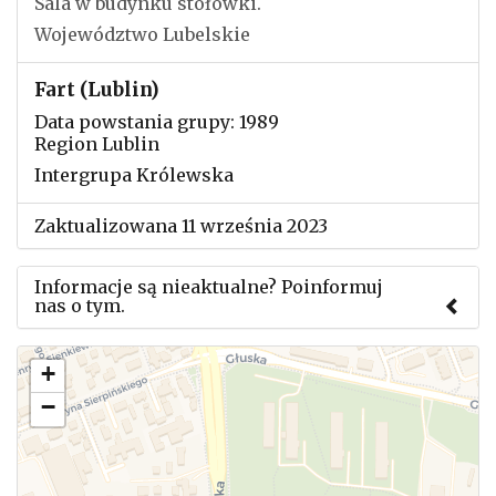
Sala w budynku stołówki.
Województwo Lubelskie
Fart (Lublin)
Data powstania grupy: 1989
Region Lublin
Intergrupa Królewska
Zaktualizowana 11 września 2023
Informacje są nieaktualne? Poinformuj
nas o tym.
Użyj tego formularza aby przesłać informację o
+
zmianach w powyższym mityngu.
−