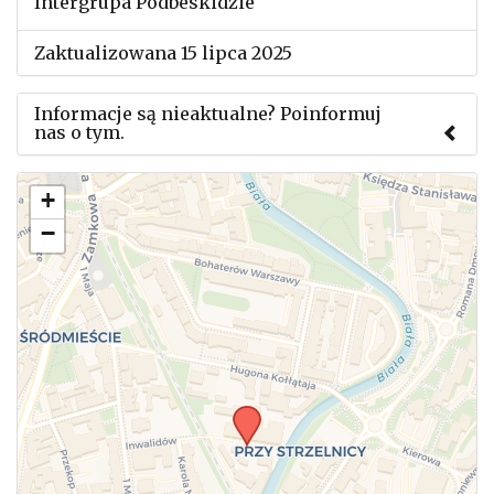
Intergrupa Podbeskidzie
Zaktualizowana 15 lipca 2025
Informacje są nieaktualne? Poinformuj
nas o tym.
Użyj tego formularza aby przesłać informację o
+
zmianach w powyższym mityngu.
−