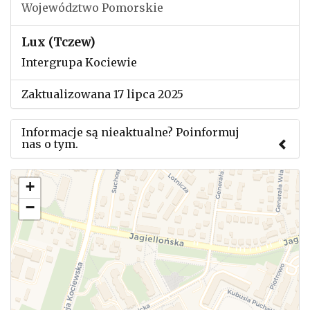
Województwo Pomorskie
Lux (Tczew)
Intergrupa Kociewie
Zaktualizowana 17 lipca 2025
Informacje są nieaktualne? Poinformuj
nas o tym.
Użyj tego formularza aby przesłać informację o
+
zmianach w powyższym mityngu.
−