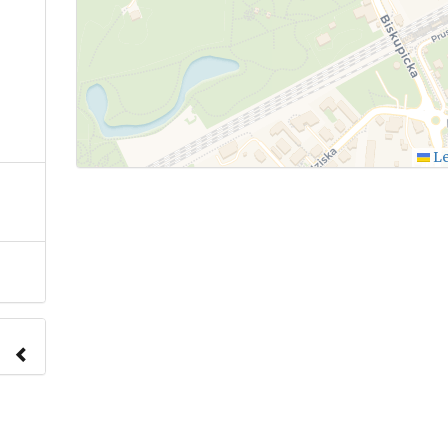
Le
nach