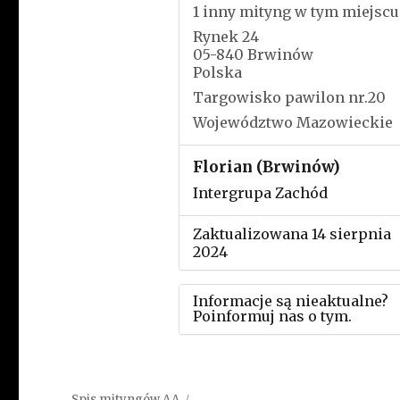
1 inny mityng w tym miejscu
Rynek 24
05-840 Brwinów
Polska
Targowisko pawilon nr.20
Województwo Mazowieckie
Florian (Brwinów)
Intergrupa Zachód
Zaktualizowana 14 sierpnia
2024
Informacje są nieaktualne?
Poinformuj nas o tym.
Użyj tego formularza aby
przesłać informację o zmia
Spis mityngów AA