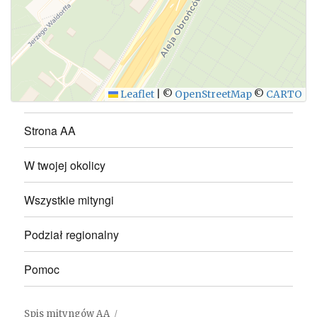
WYŚLIJ
Leaflet
|
©
OpenStreetMap
©
CARTO
Strona AA
W twojej okolicy
Wszystkie mityngi
Podział regionalny
Pomoc
Spis mityngów AA