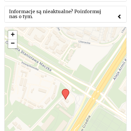
Informacje są nieaktualne? Poinformuj
nas o tym.
Użyj tego formularza aby przesłać informację o
+
zmianach w powyższym mityngu.
−