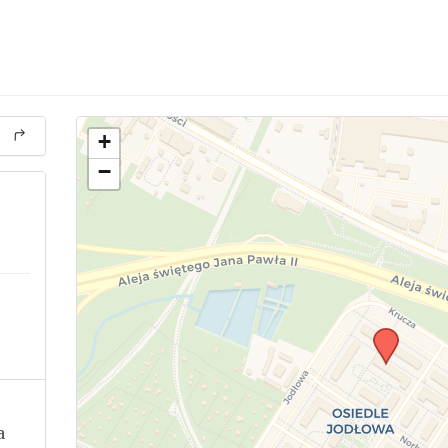
+
−
a