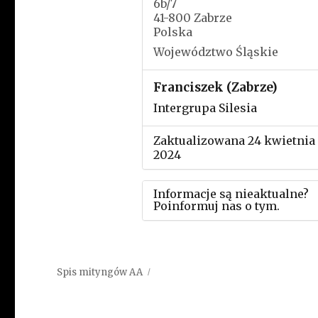
6b/7
41-800 Zabrze
Polska
Województwo Śląskie
Franciszek (Zabrze)
Intergrupa Silesia
Zaktualizowana 24 kwietnia
2024
Informacje są nieaktualne?
Poinformuj nas o tym.
Użyj tego formularza aby
przesłać informację o zmia
Spis mityngów AA
w powyższym mityngu.