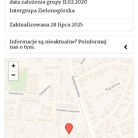
data założenia grupy 11.02.2020
Intergrupa Zielonogórska
Zaktualizowana 28 lipca 2025
Informacje są nieaktualne? Poinformuj
nas o tym.
Użyj tego formularza aby przesłać informację o
+
zmianach w powyższym mityngu.
−