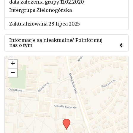
data założenia grupy 11.02.2020
Intergrupa Zielonogórska
Zaktualizowana 28 lipca 2025
Informacje są nieaktualne? Poinformuj
nas o tym.
Użyj tego formularza aby przesłać informację o
+
zmianach w powyższym mityngu.
−