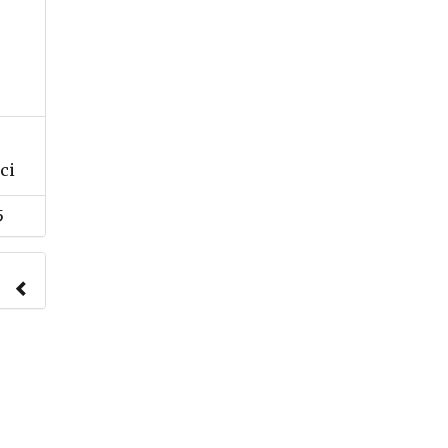
ci
5
nach