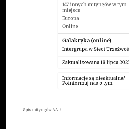
147 innych mityngów w tym
miejscu
Europa
Online
Galaktyka (online)
Intergrupa w Sieci Trzeźwoś
Zaktualizowana 18 lipca 202
Informacje są nieaktualne?
Poinformuj nas o tym.
Użyj tego formularza aby
przesłać informację o zmia
Spis mityngów AA
w powyższym mityngu.