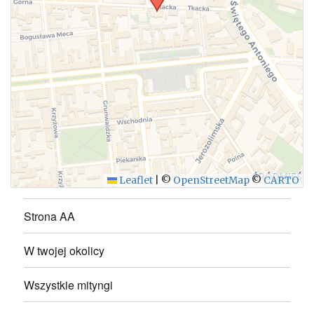
WYŚLIJ
Leaflet
|
©
OpenStreetMap
©
CARTO
Strona AA
W twojej okolicy
Wszystkie mityngi