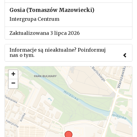
Gosia (Tomaszów Mazowiecki)
Intergrupa Centrum
Zaktualizowana 3 lipca 2026
Informacje są nieaktualne? Poinformuj
nas o tym.
Użyj tego formularza aby przesłać informację o
+
zmianach w powyższym mityngu.
−