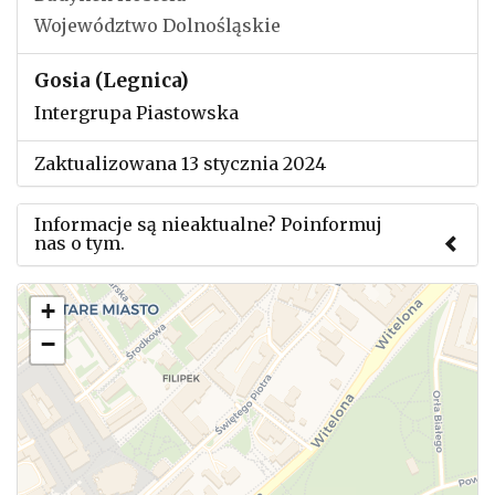
Województwo Dolnośląskie
Gosia (Legnica)
Intergrupa Piastowska
Zaktualizowana 13 stycznia 2024
Informacje są nieaktualne? Poinformuj
nas o tym.
Użyj tego formularza aby przesłać informację o
+
zmianach w powyższym mityngu.
−