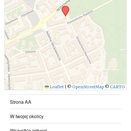
WYŚLIJ
Leaflet
|
©
OpenStreetMap
©
CARTO
Strona AA
W twojej okolicy
Wszystkie mityngi