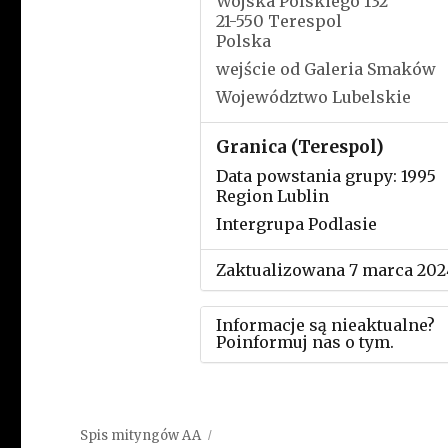
Wojska Polskiego 132
21-550 Terespol
Polska
wejście od Galeria Smaków
Województwo Lubelskie
Granica (Terespol)
Data powstania grupy: 1995
Region Lublin
Intergrupa Podlasie
Zaktualizowana 7 marca 202
Informacje są nieaktualne?
Poinformuj nas o tym.
Użyj tego formularza aby
przesłać informację o zmia
Spis mityngów AA
w powyższym mityngu.