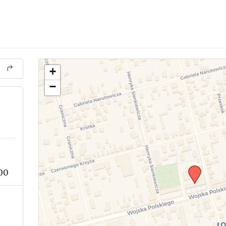
+
−
00